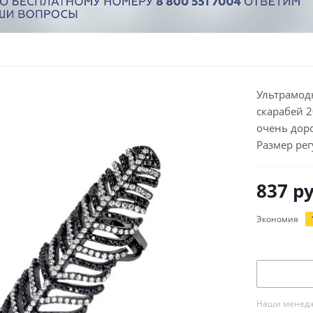
Ультрамод
скарабей 2
очень дор
Размер рег
837
ру
Экономия
Наши менедже