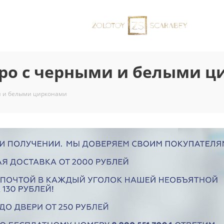
еро с черными и белыми 
ми и белыми цирконами