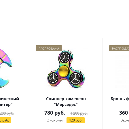
РАСПРОДАЖА
РАСПРОДА
лический
Спиннер хамелеон
Брошь ф
антер"
"Мерседес"
780
руб.
360
 200
руб.
1 200
руб.
0
руб.
Экономия
420
руб.
Эко