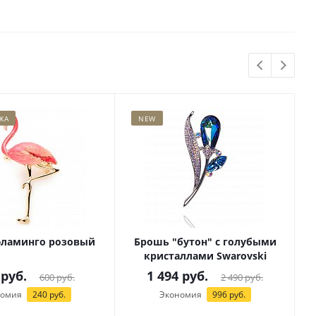
ЖА
NEW
ламинго розовый
Брошь "бутон" с голубыми
кристаллами Swarovski
руб.
1 494
руб.
600
руб.
2 490
руб.
номия
240
руб.
Экономия
996
руб.