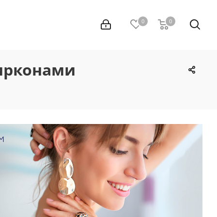
0
0
цирконами