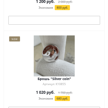
1 200
руб.
2 000
руб.
Экономия
800
руб.
Под заказ
NEW
Брошь "Silver coin"
Артикул: К10855
1 020
руб.
1 700
руб.
Экономия
680
руб.