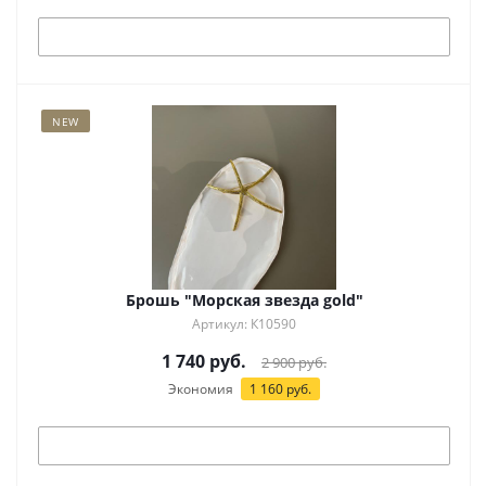
Под заказ
NEW
Брошь "Морская звезда gold"
Артикул: К10590
1 740
руб.
2 900
руб.
Экономия
1 160
руб.
Под заказ