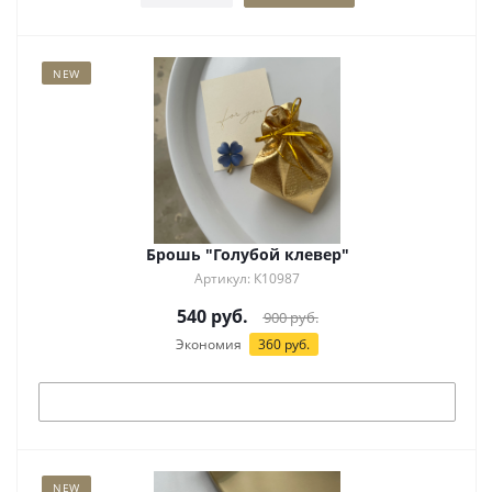
NEW
Брошь "Голубой клевер"
Артикул: К10987
540
руб.
900
руб.
Экономия
360
руб.
Под заказ
NEW