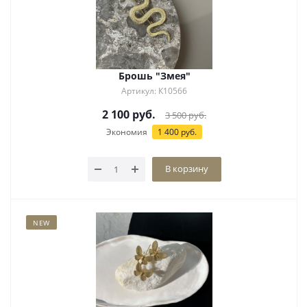
Брошь "Змея"
Артикул: К10566
2 100
руб.
3 500
руб.
Экономия
1 400
руб.
В корзину
NEW