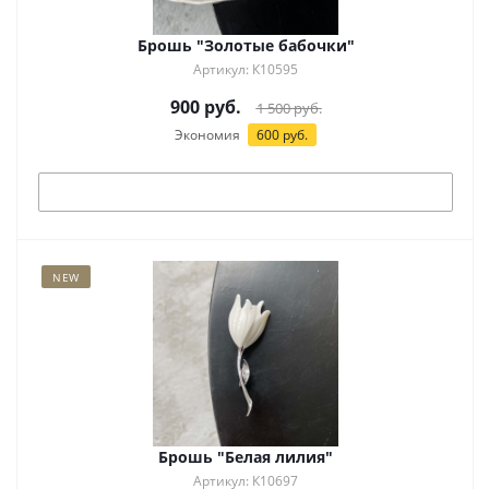
Брошь "Золотые бабочки"
Артикул: К10595
900
руб.
1 500
руб.
Экономия
600
руб.
Под заказ
NEW
Брошь "Белая лилия"
Артикул: К10697