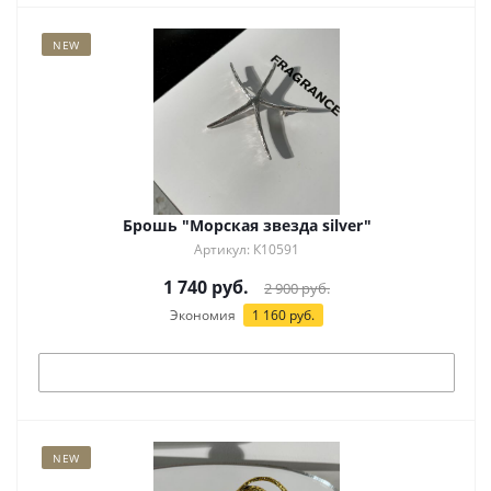
NEW
Брошь "Морская звезда silver"
Артикул: К10591
1 740
руб.
2 900
руб.
Экономия
1 160
руб.
Под заказ
NEW