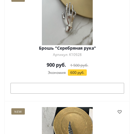
Брошь "Серебряная рука"
Артикул: К10928
900
руб.
1 500
руб.
Экономия
600
руб.
Под заказ
NEW