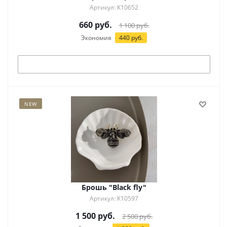
Артикул: К10652
660
руб.
1 100
руб.
Экономия
440
руб.
Под заказ
NEW
Брошь "Black fly"
Артикул: К10597
1 500
руб.
2 500
руб.