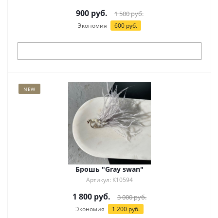
900
руб.
1 500
руб.
Экономия
600
руб.
Под заказ
NEW
Брошь "Gray swan"
Артикул: К10594
1 800
руб.
3 000
руб.
Экономия
1 200
руб.