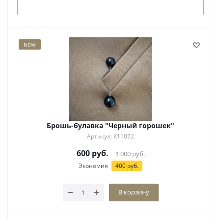
Под заказ
NEW
Брошь-булавка "Черный горошек"
Артикул: К11072
600
руб.
1 000
руб.
Экономия
400
руб.
В корзину