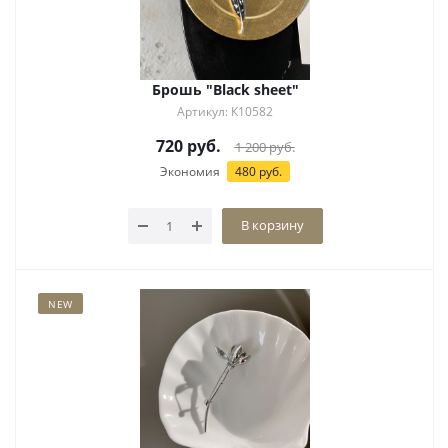
Брошь "Black sheet"
Артикул: К10582
720
руб.
1 200
руб.
Экономия
480
руб.
В корзину
NEW