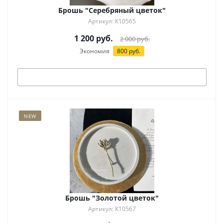
Брошь "Серебряный цветок"
Артикул: К10565
1 200
руб.
2 000
руб.
Экономия
800
руб.
Под заказ
NEW
Брошь "Золотой цветок"
Артикул: К10567