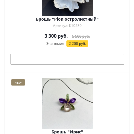
Брошь "Pion остролистный"
Артикул: К10539
3 300
руб.
5 500
руб.
Экономия
2 200
руб.
Под заказ
NEW
Брошь "Ирис"