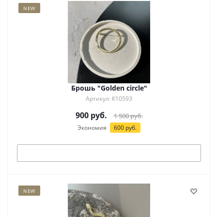
NEW
Брошь "Golden circle"
Артикул: К10593
900
руб.
1 500
руб.
Экономия
600
руб.
Под заказ
NEW