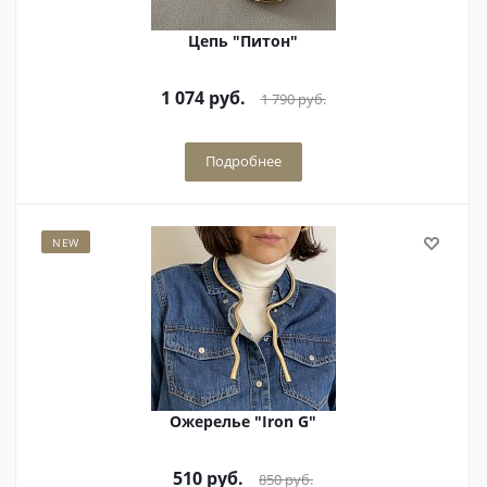
Цепь "Питон"
1 074
руб.
1 790
руб.
Подробнее
NEW
Ожерелье "Iron G"
510
руб.
850
руб.