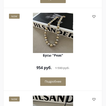
NEW
Бусы "Рeas"
954
руб.
1 590
руб.
Подробнее
NEW