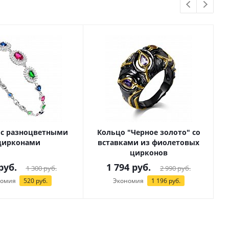
 с разноцветными
Кольцо "Черное золото" со
цирконами
вставками из фиолетовых
цирконов
руб.
1 794
руб.
1 300
руб.
2 990
руб.
номия
520
руб.
Экономия
1 196
руб.